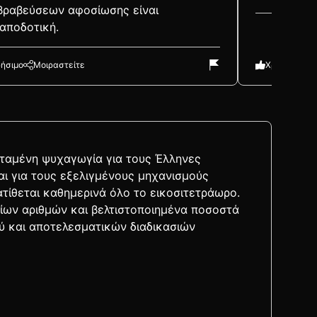
βραβεύσεων αφοσίωσης είναι
αποδοτική.
ήσιμο
Μοιραστείτε
Χρήσιμο
Μ
εταμένη ψυχαγωγία για τους Έλληνες
αι για τους εξελιγμένους μηχανισμούς
ατίθεται καθημερινά όλο το εικοσιτετράωρο.
ίων αριθμών και βελτιστοποιημένα ποσοστά
ού και αποτελεσματικών διαδικασιών