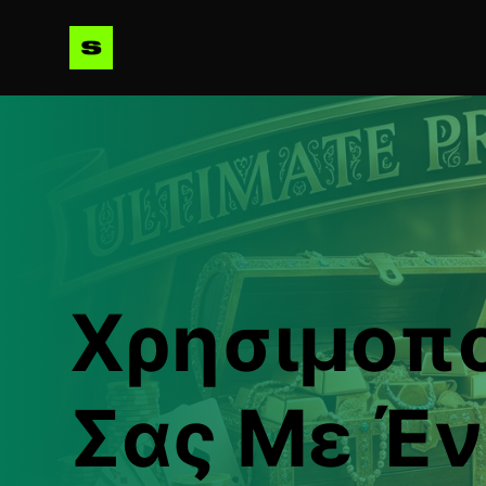
Χρησιμοπο
Σας Με Έ