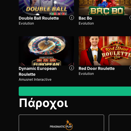
Double Ball Roulette
Bac Bo
Evolution
Evolution
Dynamic European
Red Door Roulette
Evolution
Roulette
Amusnet Interactive
Πάροχοι