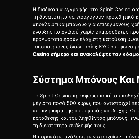
Η διαδικασία εγγραφής στο Spinit Casino αρ
τη δυνατότητα να εισαγάγουν προωθητικό κ
αποκλειστικά μπόνους για επιλεγμένους χρ
έναρξης παιχνιδιού χωρίς επιπρόσθετες προ
πραγματοποιήσουν ελάχιστη κατάθεση ύψους
τυποποιημένες διαδικασίες KYC σύμφωνα μ
Casino σήμερα και ανακαλύψτε τον κόσμο
Σύστημα Μπόνους Και
Το Spinit Casino προσφέρει πακέτο υποδοχ
μέγιστο ποσό 500 ευρώ, που αντιστοιχεί πε
συμπλήρωμα της προσφοράς υποδοχής. Οι ό
κατάθεσης και του ληφθέντος μπόνους, εν
τη δυνατότητα ανάληψής τους.
Η παρακάτω ανάλυση των στοιχείων μπόνου