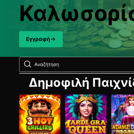
Καλωσορί
Εγγραφή
Δημοφιλή Παιχνί