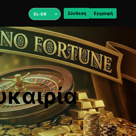
Σύνδεση
Εγγραφή
EL-GR
υκαιρία