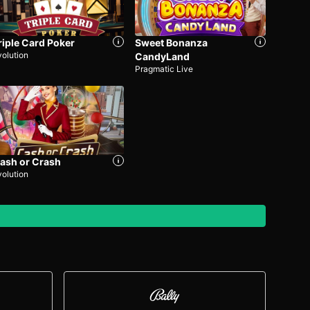
riple Card Poker
Sweet Bonanza
volution
CandyLand
Pragmatic Live
ash or Crash
volution