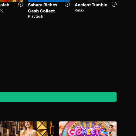
olah
Sahara Riches
Ancient Tumble
ng
Relax
Cash Collect
Playtech