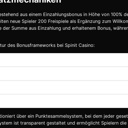
bestehend aus einem Einzahlungsbonus in Höhe von 100% de
alten neue Spieler 200 Freispiele als Ergänzung zum Will
e der Summe aus Einzahlung und erhaltenem Bonus, währen
ktur des Bonusframeworks bei Spinit Casino:
Umsatzanforderungen
bis €500
35x (Einzahlung + Bonus)
ee Spins
40x Gewinne
Keine
tioniert über ein Punktesammelsystem, bei dem jeder gesetz
tem ist transparent gestaltet und ermöglicht Spielern die