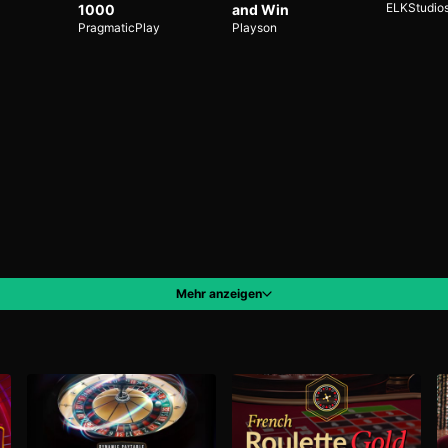
ELKStudio
1000
and Win
PragmaticPlay
Playson
Mehr anzeigen