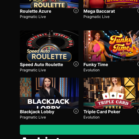
Roulette Azure
Mega Baccarat
Pragmatic Live
Pragmatic Live
Speed Auto Roulette
Funky Time
Pragmatic Live
Evolution
Blackjack Lobby
Triple Card Poker
Pragmatic Live
Evolution