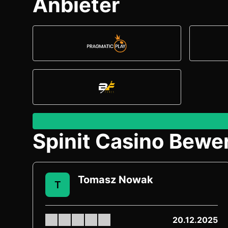
Anbieter
Spinit Casino Bewe
Tomasz Nowak
T
20.12.2025