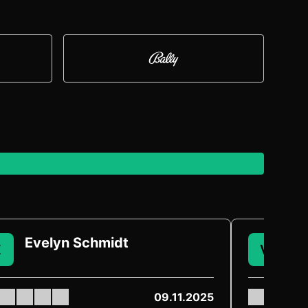
Evelyn Schmidt
Vi
E
V
09.11.2025