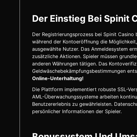
Der Einstieg Bei Spinit 
Der Registrierungsprozess bei Spinit Casino 
während der Kontoeröffnung die Möglichkeit,
ausgewählte Nutzer. Das Anmeldesystem erm
zusätzliche Aktionen. Spieler müssen grund
anderen Währungen tätigen. Das Kontoverifiz
Geldwäschebekämpfungsbestimmungen ents
Online-Unterhaltung!
Die Plattform implementiert robuste SSL-Vers
AML-Überwachungssysteme arbeiten kontinuier
Benutzererlebnis zu gewährleisten. Datensch
persönlicher Informationen der Spieler.
Bonussystem Und Ums